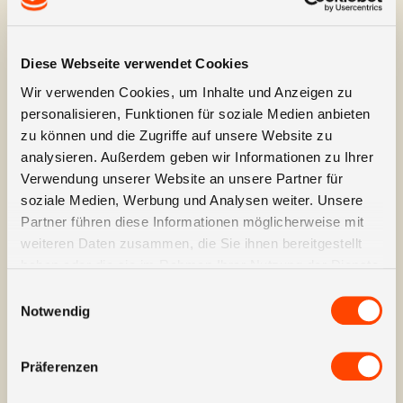
Erzählung ein spezifischer Fokus auf das
grosse Ganze ausgeweitet.
«Contrast»
– Unterschiedliche
Diese Webseite verwendet Cookies
Fragestellungen, Daten oder Protagonisten
Wir verwenden Cookies, um Inhalte und Anzeigen zu
werden einander vergleichend
personalisieren, Funktionen für soziale Medien anbieten
gegenübergestellt.
zu können und die Zugriffe auf unsere Website zu
analysieren. Außerdem geben wir Informationen zu Ihrer
«Interactive»
– Mithilfe interaktiver Charts
Verwendung unserer Website an unsere Partner für
können auch grösse bzw. komplexe
soziale Medien, Werbung und Analysen weiter. Unsere
Datensätze für die User:innen erlebbar
Partner führen diese Informationen möglicherweise mit
gemacht werden.
weiteren Daten zusammen, die Sie ihnen bereitgestellt
haben oder die sie im Rahmen Ihrer Nutzung der Dienste
Welche Tools kann ich
gesammelt haben.
Einwilligungsauswahl
nutzen?
Notwendig
Ein wichtiger Punkt ist die Wahl der passenden
Präferenzen
Visualisierung. Viel zu häufig werden die
immergleichen Bar- & Pie-Charts eingesetzt,