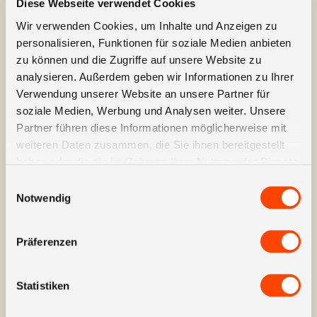
Integration von Trust-Faktoren, welche auf die
Diese Webseite verwendet Cookies
Glaubwürdigkeit des Angebots einzahlen.
Wir verwenden Cookies, um Inhalte und Anzeigen zu
personalisieren, Funktionen für soziale Medien anbieten
zu können und die Zugriffe auf unsere Website zu
analysieren. Außerdem geben wir Informationen zu Ihrer
Ergebnis.
Verwendung unserer Website an unsere Partner für
soziale Medien, Werbung und Analysen weiter. Unsere
Partner führen diese Informationen möglicherweise mit
weiteren Daten zusammen, die Sie ihnen bereitgestellt
haben oder die sie im Rahmen Ihrer Nutzung der Dienste
Der Erfolg der
gesammelt haben.
Zusammenarbeit mit
Einwilligungsauswahl
Notwendig
Codeplay spricht für sich.
Obwohl ich ursprünglich «nur»
eine schönere Website wollte,
Präferenzen
hat mich Codeplay proaktiv
auf das Potenzial im Bereich
Statistiken
SEO/SEA hingewiesen und so
dafür gesorgt, dass die neue