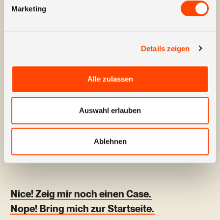
Marketing
Website auch tatsächlich
mehr verkauft und zum
Geschäftserfolg von Esma
Sanitch beiträgt. Und das
Details zeigen
Beste daran: Diese Investition
hat sich innerhalb weniger
Alle zulassen
Wochen quasi von selbst
refinanziert.
Auswahl erlauben
Mark Esters
— Inhaber Esma Sanitech GmbH
Ablehnen
Nice! Zeig mir noch einen Case.
Nope! Bring mich zur Startseite.