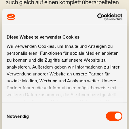
auch gleich auf einen komplett überarbeiteten
E-Shop angewandt.
Da der E-Shop eine relative geringe Menge an
unterschiedlichen Artikeln (aktuell 3
Diese Webseite verwendet Cookies
Geschmacksrichtungen, ein Probierpaket und
Wir verwenden Cookies, um Inhalte und Anzeigen zu
eine Abofunktion) vertreibt, haben wir neben
personalisieren, Funktionen für soziale Medien anbieten
den üblichen Shop-Funktionalitäten grosses
zu können und die Zugriffe auf unsere Website zu
Augenmerk auf den inhaltsgetriebenen Bereich
analysieren. Außerdem geben wir Informationen zu Ihrer
Verwendung unserer Website an unsere Partner für
der Website und die Erstellung flankierender
soziale Medien, Werbung und Analysen weiter. Unsere
Performance-Creatives gelegt.
Partner führen diese Informationen möglicherweise mit
weiteren Daten zusammen, die Sie ihnen bereitgestellt
Umgesetz haben wir die Website bzw. den E-
haben oder die sie im Rahmen Ihrer Nutzung der Dienste
Shop auf dem Tech-Stack WordPress —
gesammelt haben.
Einwilligungsauswahl
Elementor — WooCommerce.
Notwendig