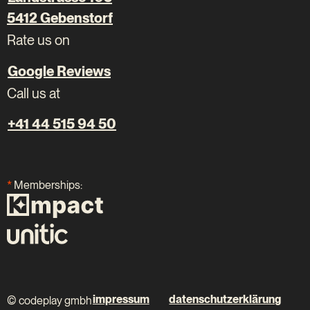
5412 Gebenstorf
Rate us on
Google Reviews
Call us at
+41 44 515 94 50
*
Memberships:
impressum
datenschutzerklärung
© codeplay gmbh