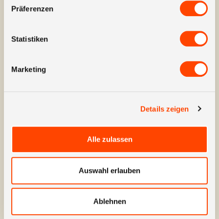
Präferenzen
Ergebnis.
Statistiken
Marketing
Nice! Zeig mir noch einen Case.
Nope! Bring mich zur Startseite.
Details zeigen
Alle zulassen
Fragen? Projekte?
Auswahl erlauben
Probleme?
Wir haben Antworten,
Ablehnen
Angebote und Lösungen