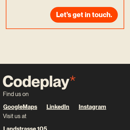
Let’s get in touch.
Find us on
GoogleMaps
LinkedIn
Instagram
Visit us at
Landstrasse 105